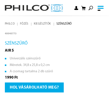
PHILCO
FŐZÉS
KIEGÉSZÍTŐK
SZÉNSZŰRŐ
40040773
SZÉNSZŰRŐ
AIR 5
Univerzális szénszűrő
Méretek. 34,8 x 25,8 x 0,2 cm
A csomag tartalma 2 db szűrő
1990 Ft
HOL VÁSÁROLHATÓ MEG?