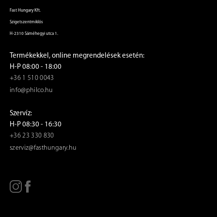
Fast Hungary Kft.
Szigetszentmiklós
H-2310 Sáméhegyi utca 1.
Termékekkel, online megrendelések esetén:
H-P 08:00 - 18:00
+36 1 510 0043
info@philco.hu
Szervíz:
H-P 08:30 - 16:30
+36 23 330 830
szerviz@fasthungary.hu