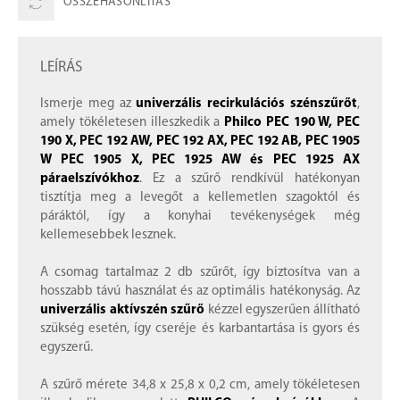
ÖSSZEHASONLÍTÁS
LEÍRÁS
Ismerje meg az
univerzális recirkulációs szénszűrőt
,
amely tökéletesen illeszkedik a
Philco PEC 190 W, PEC
190 X, PEC 192 AW, PEC 192 AX, PEC 192 AB, PEC 1905
W PEC 1905 X, PEC 1925 AW és PEC 1925 AX
páraelszívókhoz
. Ez a szűrő rendkívül hatékonyan
tisztítja meg a levegőt a kellemetlen szagoktól és
páráktól, így a konyhai tevékenységek még
kellemesebbek lesznek.
A csomag tartalmaz 2 db szűrőt, így biztosítva van a
hosszabb távú használat és az optimális hatékonyság. Az
univerzális aktívszén szűrő
kézzel egyszerűen állítható
szükség esetén, így cseréje és karbantartása is gyors és
egyszerű.
A szűrő mérete 34,8 x 25,8 x 0,2 cm, amely tökéletesen