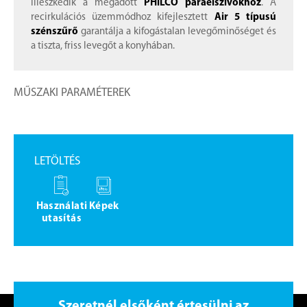
illeszkedik a megadott
PHILCO páraelszívókhoz
. A
recirkulációs üzemmódhoz kifejlesztett
Air 5 típusú
szénszűrő
garantálja a kifogástalan levegőminőséget és
a tiszta, friss levegőt a konyhában.
MŰSZAKI PARAMÉTEREK
LETÖLTÉS
Használati
Képek
utasítás
Szeretnél elsőként értesülni az