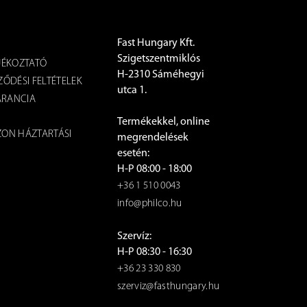
Fast Hungary Kft.
Szigetszentmiklós
JÉKOZTATÓ
H-2310 Sáméhegyi
ŐDÉSI FELTÉTELEK
utca 1.
ARANCIA
Termékekkel, online
ON HÁZTARTÁSI
megrendelések
esetén:
H-P 08:00 - 18:00
+36 1 510 0043
info@philco.hu
Szervíz:
H-P 08:30 - 16:30
+36 23 330 830
szerviz@fasthungary.hu