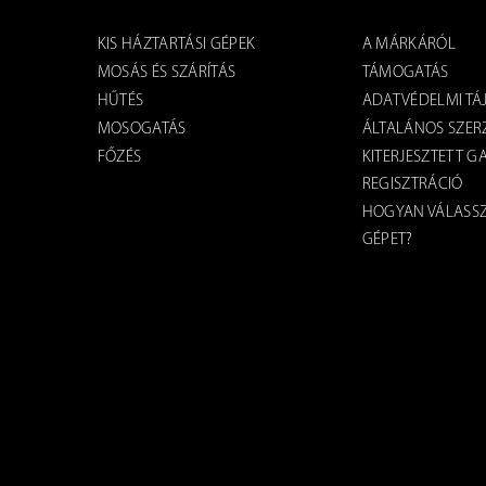
KIS HÁZTARTÁSI GÉPEK
A MÁRKÁRÓL
MOSÁS ÉS SZÁRÍTÁS
TÁMOGATÁS
HŰTÉS
ADATVÉDELMI TÁ
MOSOGATÁS
ÁLTALÁNOS SZERZ
FŐZÉS
KITERJESZTETT G
REGISZTRÁCIÓ
HOGYAN VÁLASSZ
GÉPET?