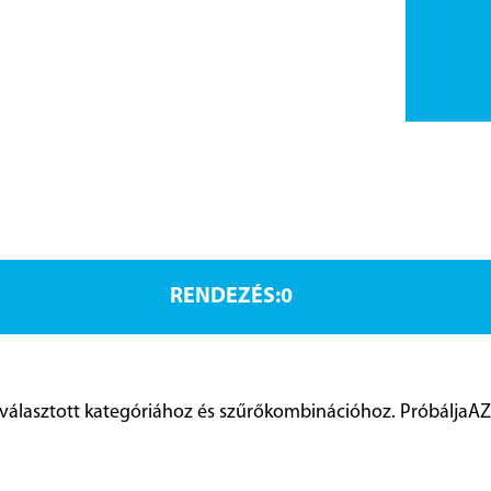
RENDEZÉS:
választott kategóriához és szűrőkombinációhoz. Próbálja
AZ