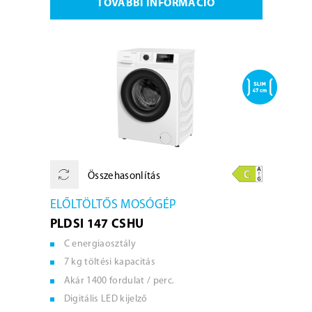
TOVÁBBI INFORMÁCIÓ
Összehasonlítás
ELŐLTÖLTŐS MOSÓGÉP
PLDSI 147 CSHU
C energiaosztály
7 kg töltési kapacitás
Akár 1400 fordulat / perc.
Digitális LED kijelző