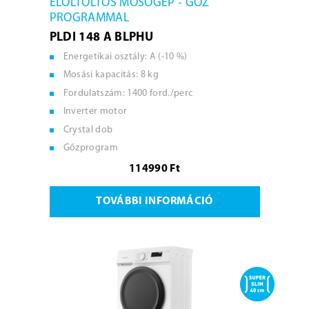
ELÖLTÖLTŐS MOSÓGÉP - GŐZ
PROGRAMMAL
PLDI 148 A BLPHU
Energetikai osztály: A (-10 %)
Mosási kapacitás: 8 kg
Fordulatszám: 1400 ford./perc
Inverter motor
Crystal dob
Gőzprogram
114990 Ft
TOVÁBBI INFORMÁCIÓ