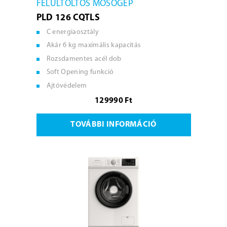
FELÜLTÖLTŐS MOSÓGÉP
PLD 126 CQTLS
C energiaosztály
Akár 6 kg maximális kapacitás
Rozsdamentes acél dob
Soft Opening funkció
Ajtóvédelem
129990 Ft
TOVÁBBI INFORMÁCIÓ