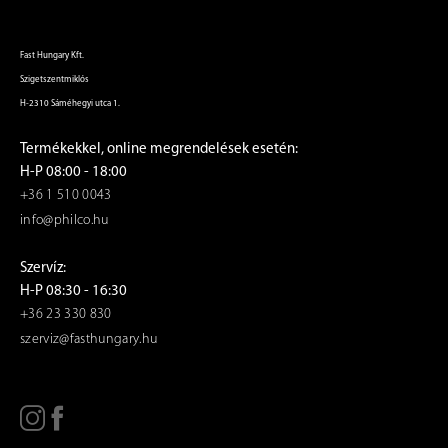
Fast Hungary Kft.
Szigetszentmiklós
H-2310 Sáméhegyi utca 1.
Termékekkel, online megrendelések esetén:
H-P 08:00 - 18:00
+36 1 510 0043
info@philco.hu
Szervíz:
H-P 08:30 - 16:30
+36 23 330 830
szerviz@fasthungary.hu