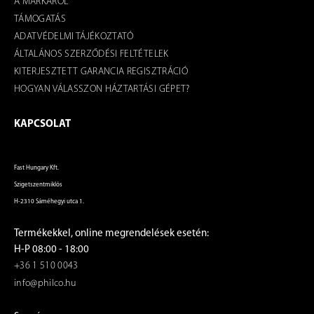
A MÁRKÁRÓL
TÁMOGATÁS
ADATVÉDELMI TÁJÉKOZTATÓ
ÁLTALÁNOS SZERZŐDÉSI FELTÉTELEK
KITERJESZTETT GARANCIA REGISZTRÁCIÓ
HOGYAN VÁLASSZON HÁZTARTÁSI GÉPET?
KAPCSOLAT
Fast Hungary Kft.
Szigetszentmiklós
H-2310 Sáméhegyi utca 1.
Termékekkel, online megrendelések esetén:
H-P 08:00 - 18:00
+36 1 510 0043
info@philco.hu