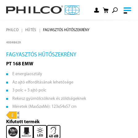
PHILCO
HŰTÉS
FAGYASZTÓS HŰTŐSZEKRÉNY
40048629
FAGYASZTÓS HŰTŐSZEKRÉNY
PT 168 EMW
E energiaosztály
Az ajtó elfordításának lehetősége
3 polc + 3 ajtó polc
Rekesz gyümölcsöknek és zöldségeknek
Méretek (MaxSzxMé): 123x54x57 cm
Kifutott termék