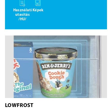
Használati
Képek
utasítás
/HU/
LOWFROST