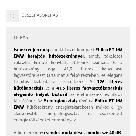
ÖSSZEHASONLÍTÁS
LEÍRÁS
Ismerkedjen meg
a praktikus és kompakt
Philco PT 168
EMW kétajtós hűtőszekrénnyel,
amely tökéletes
választás kisebb konyhák, otthonok számára. Ez a
hűtőszekrény egy 41,5 literes kapacitású
fagyasztórekeszt tartalmaz a felső részében, és elegáns
kétajtós kialakítással rendelkezik. A
126 literes
hűtőkapacitás
és a
41,5 literes fagyasztókapacitás
elegendő helyet biztosít
az élelmiszerek és italok
tárolásához. Az
E energiaosztály
révén a
Philco PT 168
EMW
hűtőszekrény energiatakarékosan működik, így
alacsonyabb energiafogyasztást és csökkentett
energiaköltségeket eredményez.
A hűtőszekrény
csendes működésű, mindössze 40 dB-