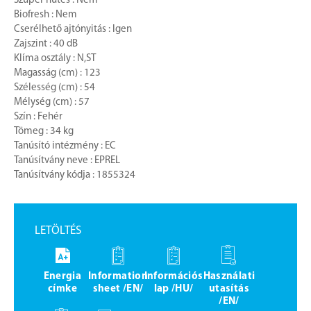
Szuper hűtés : Nem
Biofresh : Nem
Cserélhető ajtónyitás : Igen
Zajszint : 40 dB
Klíma osztály : N,ST
Magasság (cm) : 123
Szélesség (cm) : 54
Mélység (cm) : 57
Szín : Fehér
Tömeg : 34 kg
Tanúsító intézmény : EC
Tanúsítvány neve : EPREL
Tanúsítvány kódja : 1855324
LETÖLTÉS
Energia
Information
Információs
Használati
címke
sheet /EN/
lap /HU/
utasítás
/EN/