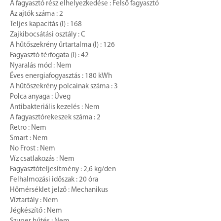
A fagyasztó rész elhelyezkedése : Felső fagyasztó
Az ajtók száma : 2
Teljes kapacitás (l) : 168
Zajkibocsátási osztály : C
A hűtőszekrény űrtartalma (l) : 126
Fagyasztó térfogata (l) : 42
Nyaralás mód : Nem
Éves energiafogyasztás : 180 kWh
A hűtőszekrény polcainak száma : 3
Polca anyaga : Üveg
Antibakteriális kezelés : Nem
A fagyasztórekeszek száma : 2
Retro : Nem
Smart : Nem
No Frost : Nem
Víz csatlakozás : Nem
Fagyasztóteljesítmény : 2,6 kg/den
Felhalmozási időszak : 20 óra
Hőmérséklet jelző : Mechanikus
Víztartály : Nem
Jégkészítő : Nem