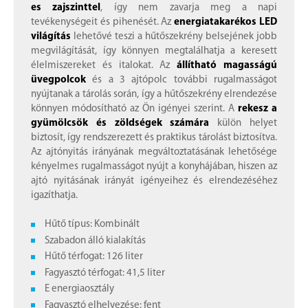
es zajszinttel
, így nem zavarja meg a napi
tevékenységeit és pihenését. Az
energiatakarékos LED
világítás
lehetővé teszi a hűtőszekrény belsejének jobb
megvilágítását, így könnyen megtalálhatja a keresett
élelmiszereket és italokat. Az
állítható magasságú
üvegpolcok
és a 3 ajtópolc további rugalmasságot
nyújtanak a tárolás során, így a hűtőszekrény elrendezése
könnyen módosítható az Ön igényei szerint. A
rekesz a
gyümölcsök és zöldségek számára
külön helyet
biztosít, így rendszerezett és praktikus tárolást biztosítva.
Az ajtónyitás irányának megváltoztatásának lehetősége
kényelmes rugalmasságot nyújt a konyhájában, hiszen az
ajtó nyitásának irányát igényeihez és elrendezéséhez
igazíthatja.
Hűtő típus: Kombinált
Szabadon álló kialakítás
Hűtő térfogat: 126 liter
Fagyasztó térfogat: 41,5 liter
E energiaosztály
Fagyasztó elhelyezése: fent