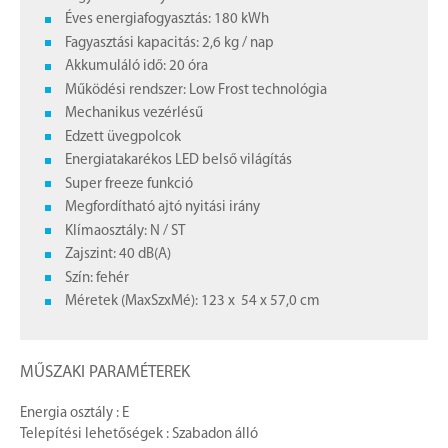
Éves energiafogyasztás: 180 kWh
Fagyasztási kapacitás: 2,6 kg / nap
Akkumuláló idő: 20 óra
Működési rendszer: Low Frost technológia
Mechanikus vezérlésű
Edzett üvegpolcok
Energiatakarékos LED belső világítás
Super freeze funkció
Megfordítható ajtó nyitási irány
Klímaosztály: N / ST
Zajszint: 40 dB(A)
Szín: fehér
Méretek (MaxSzxMé): 123 x 54 x 57,0 cm
MŰSZAKI PARAMÉTEREK
Energia osztály : E
Telepítési lehetőségek : Szabadon álló