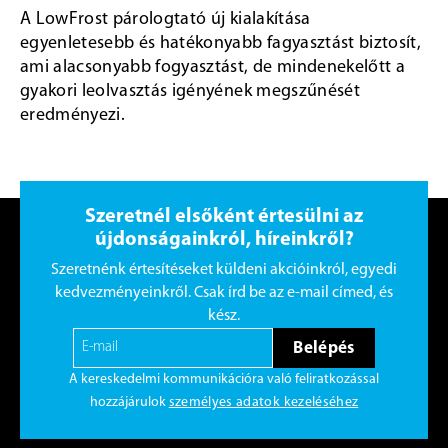
A LowFrost párologtató új kialakítása
egyenletesebb és hatékonyabb fagyasztást biztosít,
ami alacsonyabb fogyasztást, de mindenekelőtt a
gyakori leolvasztás igényének megszűnését
eredményezi.
Szeretnél elsőként értesülni az
újdonságainkról, híreinkről?
Szeretnénk értesítéseket küldeni akcióinkról, egyedi
kedvezményeinkről. Csak írd be az e-mail címed, és
kész.
Belépés
A kereskedelmi kommunikációra való feliratkozással
hozzájárulok
személyes adatok kezeléséhez