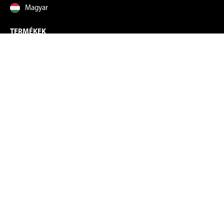
Magyar
TERMÉKEK
KIS HÁZTARTÁSI GÉPEK
MOSÁS ÉS SZÁRÍTÁS
HŰTÉS
MOSOGATÁS
FŐZÉS
INFORMÁCIÓK
A MÁRKÁRÓL
TÁMOGATÁS
ADATVÉDELMI TÁJÉKOZTATÓ
ÁLTALÁNOS SZERZŐDÉSI FELTÉTELEK
KITERJESZTETT GARANCIA REGISZTRÁCIÓ
HOGYAN VÁLASSZON HÁZTARTÁSI GÉPET?