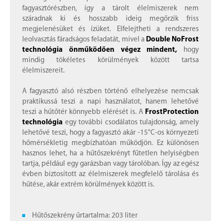
fagyasztórészben, így a tárolt élelmiszerek nem
száradnak ki és hosszabb ideig megőrzik friss
megjelenésüket és ízüket. Elfelejtheti a rendszeres
leolvasztás fáradságos feladatát, mivel a
Double NoFrost
technológia önműködően végez mindent,
hogy
mindig tökéletes körülmények között tartsa
élelmiszereit.
A fagyasztó alsó részben történő elhelyezése nemcsak
praktikussá teszi a napi használatot, hanem lehetővé
teszi a hűtőtér könnyebb elérését is. A
FrostProtection
technológia
egy további csodálatos tulajdonság, amely
lehetővé teszi, hogy a fagyasztó akár -15°C-os környezeti
hőmérsékletig megbízhatóan működjön. Ez különösen
hasznos lehet, ha a hűtőszekrényt fűtetlen helyiségben
tartja, például egy garázsban vagy tárolóban. Így az egész
évben biztosított az élelmiszerek megfelelő tárolása és
hűtése, akár extrém körülmények között is.
Hűtőszekrény űrtartalma: 203 liter