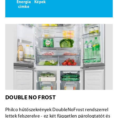
Energia
Képek
címke
DOUBLE NO FROST
Philco hűtőszekrények DoubleNoFrost rendszerrel
lettek felszerelve - ez két független párologtatót és