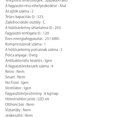
Telepítési lehetőségek : Szabadon álló
A fagyasztó rész elhelyezkedése : Alul
Az ajtók száma : 2
Teljes kapacitás (l) : 323
Zajkibocsátási osztály : C
A hűtőszekrény űrtartalma (l) : 203
Fagyasztó térfogata (l) : 120
Éves energiafogyasztás : 251 kWh
Kompresszorok száma : 1
A hűtőszekrény polcainak száma : 3
Polca anyaga : Üveg
Antibakteriális kezelés : Igen
A fagyasztórekeszek száma : 4
Retro : Nem
Smart : Nem
No Frost : Igen
Ventilátor : Igen
Fagyasztóteljesítmény : 8 kg/nap
Hőmérséklet jelző : LED-ek
Otthoni bár : Nem
Víztartály : Nem
Jégkészítő : Nem