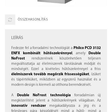
ÖSSZEHASONLÍTÁS
LEÍRÁS
Fedezze fel a forradalmi technológiát a
Philco PCD 3132
ENFX kombinált hűtőszekrénnyel
, amely
Double
NoFrost
rendszerének köszönhetően teljesen
megváltoztatja az élelmiszerek tárolásának módját és
minőségét. Ezzel a kivételes hűtőszekrénnyel a friss
élelmiszerek tovább megőrzik frissességüket
, ízüket
és tápértéküket, miközben az egyszerű használat és a
modern design is kiemeli az otthona berendezését.
A
Double NoFrost technológia
forradalmian új
megközelítést jelent a hűtőszekrények világában. Az
innovatív rendszer
megakadályozza a jég és a
felesleges pára képződését mind a hűtő- mind a