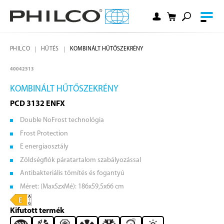
PHILCO
HŰTÉS
KOMBINÁLT HŰTŐSZEKRÉNY
40042513
KOMBINÁLT HŰTŐSZEKRÉNY
PCD 3132 ENFX
Double NoFrost technológia
Frost Protection
E energiaosztály
Zöldségfiók páratartalom szabályozással
Antibakteriális tömítés és fogantyú
Méret: (MaxSzxMé): 186x59,5x66 cm
Kifutott termék