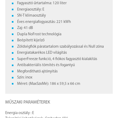
Fagyasztó űrtartalma: 120 liter
Energiaosztály: E
SN-T klímaosztály
Éves energiafogyasztás: 221 kWh
Zaj: 41 dB
Dupla NoFrost technológia
Beépített kijelző
Zöldségfiók páratartalom szabályozással és Null zóna
Energiatakarékos LED világítás
SuperFreeze funkció, 4 fiókos fagyasztó kialakítás
Antibakteriális tömítés és fogantyú
Megfordítható ajtónyitás
Szín: inox
Méret: (MaxSzxMé): 186 x 59,5 x 66 cm
MŰSZAKI PARAMÉTEREK
Energia osztály : E