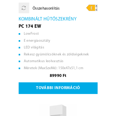
Összehasonlítás
KOMBINÁLT HŰTŐSZEKRÉNY
PC 174 EW
LowFrost
E energiaosztály
LED világítás
Rekesz gyümölcsöknek és zöldségeknek
Automatikus leolvasztás
Méretek (MaxSzxMé): 150x47x51,1 cm
89990 Ft
TOVÁBBI INFORMÁCIÓ