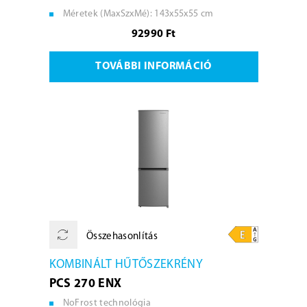
Méretek (MaxSzxMé): 143x55x55 cm
92990 Ft
TOVÁBBI INFORMÁCIÓ
Összehasonlítás
KOMBINÁLT HŰTŐSZEKRÉNY
PCS 270 ENX
NoFrost technológia