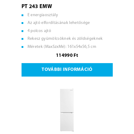
PT 243 EMW
E energiaosztály
Az ajtó elfordításának lehetősége
4 polcos ajtó
Rekesz gyümölcsöknek és zöldségeknek
Méretek (MaxSzxMé): 161x54x56,5 cm
114990 Ft
TOVÁBBI INFORMÁCIÓ