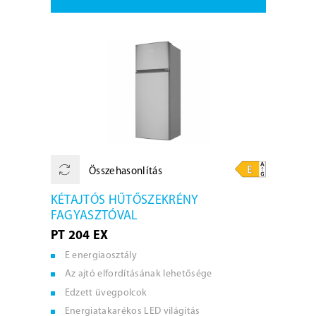
Összehasonlítás
KÉTAJTÓS HŰTŐSZEKRÉNY
FAGYASZTÓVAL
PT 204 EX
E energiaosztály
Az ajtó elfordításának lehetősége
Edzett üvegpolcok
Energiatakarékos LED világítás