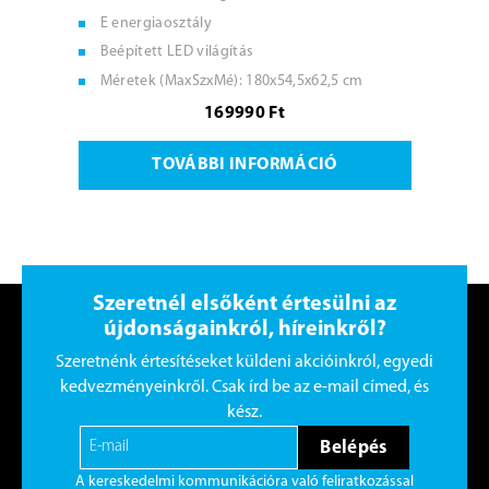
E energiaosztály
Beépített LED világítás
Méretek (MaxSzxMé): 180x54,5x62,5 cm
169990 Ft
TOVÁBBI INFORMÁCIÓ
Szeretnél elsőként értesülni az
újdonságainkról, híreinkről?
Szeretnénk értesítéseket küldeni akcióinkról, egyedi
kedvezményeinkről. Csak írd be az e-mail címed, és
kész.
Belépés
A kereskedelmi kommunikációra való feliratkozással