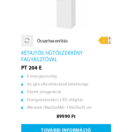
Összehasonlítás
KÉTAJTÓS HŰTŐSZEKRÉNY
FAGYASZTÓVAL
PT 204 E
E energiaosztály
Az ajtó elfordításának lehetősége
Edzett üvegpolcok
Energiatakarékos LED világítás
Méretek (MaxSzxMé): 143x55x55 cm
89990 Ft
TOVÁBBI INFORMÁCIÓ