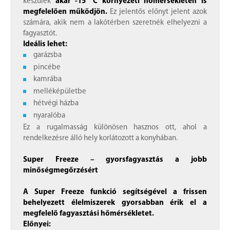
készülék
akár -15 °C környezeti hőmérsékleten is
megfelelően működjön.
Ez jelentős előnyt jelent azok
számára, akik nem a lakótérben szeretnék elhelyezni a
fagyasztót.
Ideális lehet:
garázsba
pincébe
kamrába
melléképületbe
hétvégi házba
nyaralóba
Ez a rugalmasság különösen hasznos ott, ahol a
rendelkezésre álló hely korlátozott a konyhában.
Super Freeze – gyorsfagyasztás a jobb
minőségmegőrzésért
A Super Freeze funkció segítségével a frissen
behelyezett élelmiszerek gyorsabban érik el a
megfelelő fagyasztási hőmérsékletet.
Előnyei: