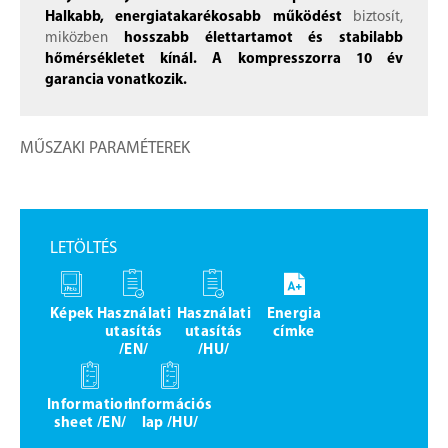
Halkabb, energiatakarékosabb működést
biztosít,
miközben
hosszabb élettartamot és stabilabb
hőmérsékletet kínál. A kompresszorra 10 év
garancia vonatkozik.
MŰSZAKI PARAMÉTEREK
LETÖLTÉS
Képek
Használati
Használati
Energia
utasítás
utasítás
címke
/EN/
/HU/
Information
Információs
sheet /EN/
lap /HU/