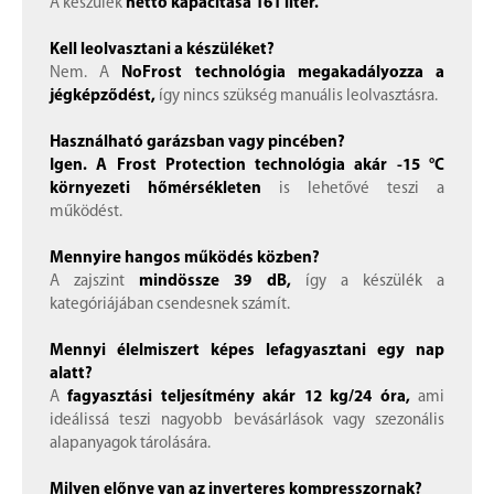
A készülék
nettó kapacitása 161 liter.
Kell leolvasztani a készüléket?
Nem. A
NoFrost technológia megakadályozza a
jégképződést,
így nincs szükség manuális leolvasztásra.
Használható garázsban vagy pincében?
Igen. A Frost Protection technológia akár -15 °C
környezeti hőmérsékleten
is lehetővé teszi a
működést.
Mennyire hangos működés közben?
A zajszint
mindössze 39 dB,
így a készülék a
kategóriájában csendesnek számít.
Mennyi élelmiszert képes lefagyasztani egy nap
alatt?
A
fagyasztási teljesítmény akár 12 kg/24 óra,
ami
ideálissá teszi nagyobb bevásárlások vagy szezonális
alapanyagok tárolására.
Milyen előnye van az inverteres kompresszornak?