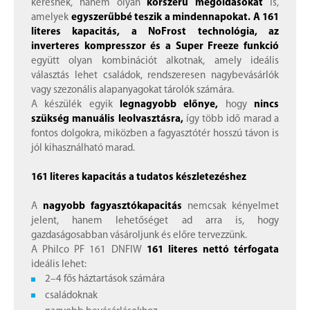
keresnek, hanem olyan
korszerű megoldásokat
is,
amelyek
egyszerűbbé teszik a mindennapokat. A 161
literes kapacitás, a NoFrost technológia, az
inverteres kompresszor és a Super Freeze funkció
együtt olyan kombinációt alkotnak, amely ideális
választás lehet családok, rendszeresen nagybevásárlók
vagy szezonális alapanyagokat tárolók számára.
A készülék egyik
legnagyobb előnye,
hogy
nincs
szükség manuális leolvasztásra,
így több idő marad a
fontos dolgokra, miközben a fagyasztótér hosszú távon is
jól kihasználható marad.
161 literes kapacitás a tudatos készletezéshez
A
nagyobb fagyasztókapacitás
nemcsak kényelmet
jelent, hanem lehetőséget ad arra is, hogy
gazdaságosabban vásároljunk és előre tervezzünk.
A Philco PF 161 DNFIW
161 literes nettó térfogata
ideális lehet:
2–4 fős háztartások számára
családoknak