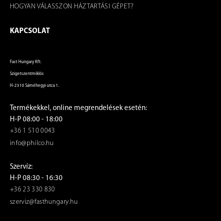
HOGYAN VÁLASSZON HÁZTARTÁSI GÉPET?
KAPCSOLAT
Fast Hungary Kft.
Szigetszentmiklós
H-2310 Sáméhegyi utca 1.
Termékekkel, online megrendelések esetén:
H-P 08:00 - 18:00
+36 1 510 0043
info@philco.hu
Szervíz:
H-P 08:30 - 16:30
+36 23 330 830
szerviz@fasthungary.hu