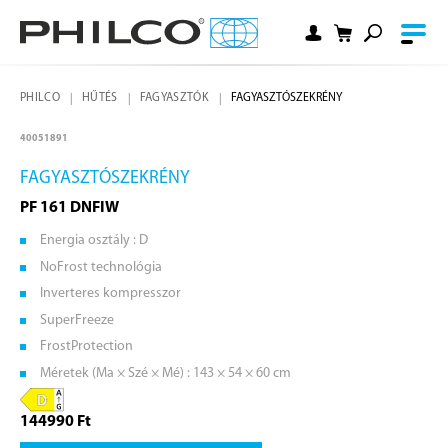
PHILCO
HŰTÉS
FAGYASZTÓK
FAGYASZTÓSZEKRÉNY
40051891
FAGYASZTÓSZEKRÉNY
PF 161 DNFIW
Energia osztály : D
NoFrost technológia
Inverteres kompresszor
SuperFreeze
FrostProtection
Méretek (Ma × Szé × Mé) : 143 × 54 × 60 cm
144990 Ft