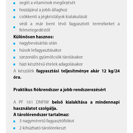
segíti a vitaminok megőrzését
hozzájárul a jobb állaghoz
csökkenti a jégkristályok kialakulását
védi a már bent lévő fagyasztott termékeket a
felmelegedéstől
Különösen hasznos:
nagybevásárlás után
húsok lefagyasztásakor
szezonális gyümölcsök tárolásakor
házi készítésű ételek adagolásakor
A készülék
fagyasztási teljesítménye akár 12 kg/24
óra.
Praktikus fiókrendszer a jobb rendszerezésért
A PF 161 DNFIW
belső kialakítása a mindennapi
használatot szolgálja.
A tárolórendszer tartalmaz:
3 nagyméretű fagyasztófiókot
2 kihúzható tárolórekeszt