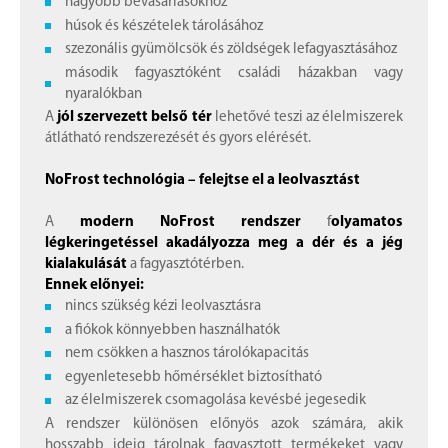
nagyobb bevásárlásokhoz
húsok és készételek tárolásához
szezonális gyümölcsök és zöldségek lefagyasztásához
második fagyasztóként családi házakban vagy
nyaralókban
A
jól szervezett belső tér
lehetővé teszi az élelmiszerek
átlátható rendszerezését és gyors elérését.
NoFrost technológia – felejtse el a leolvasztást
A
modern NoFrost rendszer
f
olyamatos
légkeringetéssel akadályozza meg a dér és a jég
kialakulását
a fagyasztótérben.
Ennek előnyei:
nincs szükség kézi leolvasztásra
a fiókok könnyebben használhatók
nem csökken a hasznos tárolókapacitás
egyenletesebb hőmérséklet biztosítható
az élelmiszerek csomagolása kevésbé jegesedik
A rendszer különösen előnyös azok számára, akik
hosszabb ideig tárolnak fagyasztott termékeket vagy