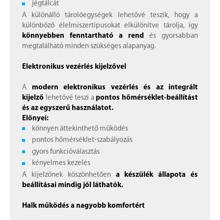
jégtálcát
A különálló tárolóegységek lehetővé teszik, hogy a
különböző élelmiszertípusokat elkülönítve tárolja, így
könnyebben fenntartható a rend
és gyorsabban
megtalálható minden szükséges alapanyag.
Elektronikus vezérlés kijelzővel
A
modern elektronikus vezérlés és az integrált
kijelző
lehetővé teszi a
pontos hőmérséklet-beállítást
és az egyszerű használatot.
Előnyei:
könnyen áttekinthető működés
pontos hőmérséklet-szabályozás
gyors funkcióválasztás
kényelmes kezelés
A kijelzőnek köszönhetően
a készülék állapota és
beállításai mindig jól láthatók.
Halk működés a nagyobb komfortért