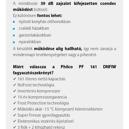
A mindössze
39 dB zajszint kifejezetten csendes
működést
biztosít.
Ez különösen
fontos lehet:
nyitott konyhás otthonokban
családi házakban
garzonlakásokban
nyaralókban
A készülék
működése alig hallható,
így nem zavarja a
mindennapi tevékenységeket vagy a pihenést.
Miért válassza a Philco PF 161 DNFIW
fagyasztószekrényt?
✔ 161 literes nettó kapacitás
✔ NoFrost technológia
✔ Inverteres kompresszor
✔ 10 év kompresszorgarancia
✔ Frost Protection technológia
✔ Működés akár -15 °C környezeti hőmérsékleten
✔ Super Freeze gyorsfagyasztás
✔ Elektronikus vezérlés kijelzővel
✔ 3 fiók + 2 kihúzható rekesz