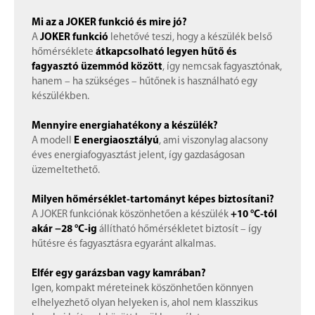
Mi az a JOKER funkció és mire jó?
A
JOKER funkció
lehetővé teszi, hogy a készülék belső
hőmérséklete
átkapcsolható legyen hűtő és
fagyasztó üzemmód között
, így nemcsak fagyasztónak,
hanem – ha szükséges – hűtőnek is használható egy
készülékben.
Mennyire energiahatékony a készülék?
A modell
E energiaosztályú
, ami viszonylag alacsony
éves energiafogyasztást jelent, így gazdaságosan
üzemeltethető.
Milyen hőmérséklet-tartományt képes biztosítani?
A JOKER funkciónak köszönhetően a készülék
+10 °C-tól
akár −28 °C-ig
állítható hőmérsékletet biztosít – így
hűtésre és fagyasztásra egyaránt alkalmas.
Elfér egy garázsban vagy kamrában?
Igen, kompakt méreteinek köszönhetően könnyen
elhelyezhető olyan helyeken is, ahol nem klasszikus