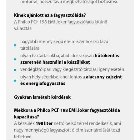
motorral, hosszú távú megbízhatóságot biztosítva.
Kinek ajánlott ez a fagyasztóláda?
A Philco PCF 198 EMI Joker fagyasztóláda kitűnő
választás:
nagyobb mennyiségű élelmiszer hosszú távú
tárolására
olyan háztartásokba, ahol időszakosan
hűtőként is
szeretnéd használni a készüléket
vendéglátóipari vagy kiegészítő tárolási igény esetén
olyan helyiségekbe, ahol fontos a
alacsony zajszint
és energiafogyasztás
Gyakran ismételt kérdések
Mekkora a Philco PCF 198 EMI Joker fagyasztóláda
kapacitása?
A készülék
198 liter
nettó belső térrel rendelkezik, ami
nagy mennyiségű fagyasztott élelmiszer tárolását teszi
lehetővé.