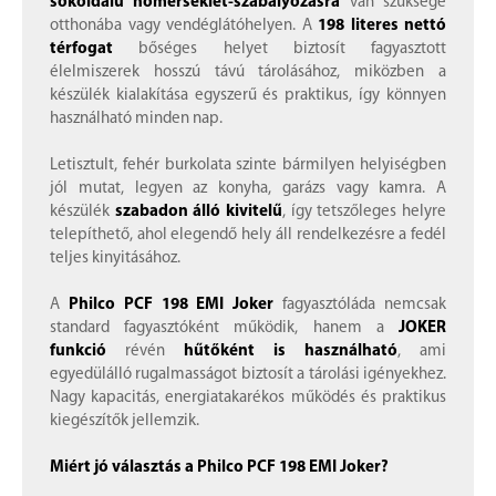
sokoldalú hőmérséklet-szabályozásra
van szüksége
otthonába vagy vendéglátóhelyen. A
198 literes nettó
térfogat
bőséges helyet biztosít fagyasztott
élelmiszerek hosszú távú tárolásához, miközben a
készülék kialakítása egyszerű és praktikus, így könnyen
használható minden nap.
Letisztult, fehér burkolata szinte bármilyen helyiségben
jól mutat, legyen az konyha, garázs vagy kamra. A
készülék
szabadon álló kivitelű
, így tetszőleges helyre
telepíthető, ahol elegendő hely áll rendelkezésre a fedél
teljes kinyitásához.
A
Philco PCF 198 EMI Joker
fagyasztóláda nemcsak
standard fagyasztóként működik, hanem a
JOKER
funkció
révén
hűtőként is használható
, ami
egyedülálló rugalmasságot biztosít a tárolási igényekhez.
Nagy kapacitás, energiatakarékos működés és praktikus
kiegészítők jellemzik.
Miért jó választás a Philco PCF 198 EMI Joker?