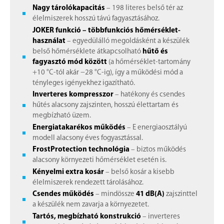
Nagy tárolókapacitás
– 198 literes belső tér az
élelmiszerek hosszú távú fagyasztásához.
JOKER funkció – többfunkciós hőmérséklet-
használat
– egyedülálló megoldásként a készülék
belső hőmérséklete átkapcsolható
hűtő és
fagyasztó mód között
(a hőmérséklet-tartomány
+10 °C-tól akár −28 °C-ig), így a működési mód a
tényleges igényekhez igazítható.
Inverteres kompresszor
– hatékony és csendes
hűtés alacsony zajszinten, hosszú élettartam és
megbízható üzem.
Energiatakarékos működés
– E energiaosztályú
modell alacsony éves fogyasztással.
FrostProtection technológia
– biztos működés
alacsony környezeti hőmérséklet esetén is.
Kényelmi extra kosár
– belső kosár a kisebb
élelmiszerek rendezett tárolásához.
Csendes működés
– mindössze
41 dB(A)
zajszinttel
a készülék nem zavarja a környezetet.
Tartós, megbízható konstrukció
– inverteres