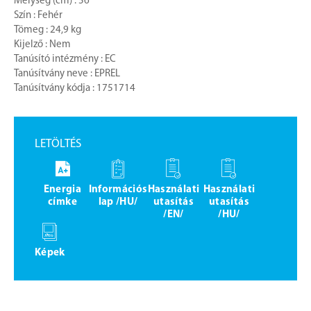
Mélység (cm) : 56
Szín : Fehér
Tömeg : 24,9 kg
Kijelző : Nem
Tanúsító intézmény : EC
Tanúsítvány neve : EPREL
Tanúsítvány kódja : 1751714
LETÖLTÉS
Energia
Információs
Használati
Használati
címke
lap /HU/
utasítás
utasítás
/EN/
/HU/
Képek