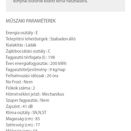
konyhai bútorok között kerül használatra.
MŰSZAKI PARAMÉTEREK
Energia osztály : E
Telepítési lehetőségek : Szabadon álló
Kialakítás : Ládák
Zajkibocsátási osztály : C
Fagyasztó térfogata (l) : 198
Éves energiafogyasztás : 200 kWh
Fagyasztóteljesítmény : 9 kg/nap
Felhalmozási időszak : 20 óra
No Frost : Nem
Fiókok száma : 2
Hőmérséklet jelző : Mechanikus
Szuper fagyasztás : Nem
Zajszint : 41 dB
Klíma osztály : SN,N,ST
Magasság (cm) : 85
Szélesség (cm) : 77