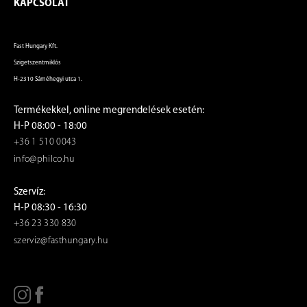
KAPCSOLAT
Fast Hungary Kft.
Szigetszentmiklós
H-2310 Sáméhegyi utca 1.
Termékekkel, online megrendelések esetén:
H-P 08:00 - 18:00
+36 1 510 0043
info@philco.hu
Szervíz:
H-P 08:30 - 16:30
+36 23 330 830
szerviz@fasthungary.hu