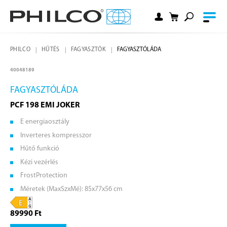
PHILCO
HŰTÉS
FAGYASZTÓK
FAGYASZTÓLÁDA
40048189
FAGYASZTÓLÁDA
PCF 198 EMI JOKER
E energiaosztály
Inverteres kompresszor
Hűtő funkció
Kézi vezérlés
FrostProtection
Méretek (MaxSzxMé): 85x77x56 cm
89990 Ft