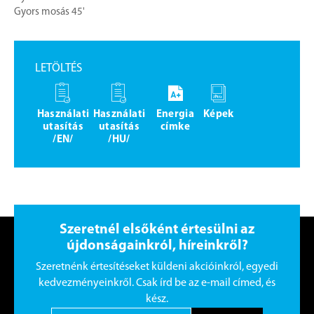
Gyors mosás 45'
LETÖLTÉS
Használati
Használati
Energia
Képek
utasítás
utasítás
címke
/EN/
/HU/
Szeretnél elsőként értesülni az
újdonságainkról, híreinkről?
Szeretnénk értesítéseket küldeni akcióinkról, egyedi
kedvezményeinkről. Csak írd be az e-mail címed, és
kész.