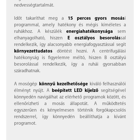
nedvességtartalmát.
Időt takaríthat meg a
15 perces gyors mosás
i
programmal, amely hatékony és mégis kíméletes a
ruhákhoz. A készülék
energiahatékonysága
sem
elhanyagolható, hiszen
E osztályos besorolás
sal
rendelkezik, így alacsonyabb energiafogyasztással segít
környezettudatos
döntést hozni. A centrifugálási
hatékonyság is figyelemre méltó, hiszen B osztályú
besorolással rendelkezik, így a ruhái gyorsabban
száradhatnak.
A mosógép
könnyű kezelhetősége
kiváló felhasználói
élményt nyújt. A
beépített LED kijelző
segítségével
könnyedén navigálhat az elérhető programok között, és
ellenőrizheti a mosás állapotát. A működtetés
egyszerűen és kényelmesen történik forgókapcsolós
rendszerrel, így könnyedén beállíthatja a kívánt
programot.