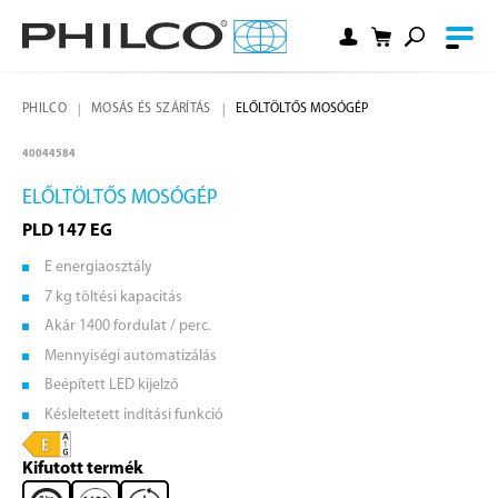
PHILCO
MOSÁS ÉS SZÁRÍTÁS
ELŐLTÖLTŐS MOSÓGÉP
40044584
ELŐLTÖLTŐS MOSÓGÉP
PLD 147 EG
E energiaosztály
7 kg töltési kapacitás
Akár 1400 fordulat / perc.
Mennyiségi automatizálás
Beépített LED kijelző
Késleltetett indítási funkció
Kifutott termék