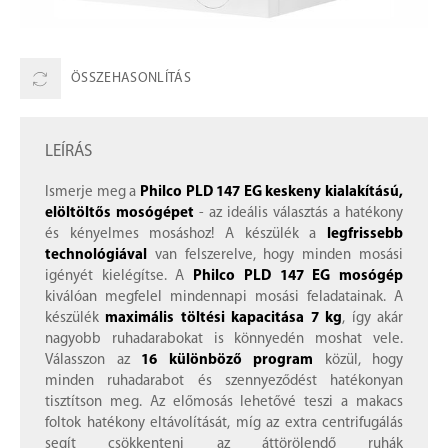
ÖSSZEHASONLÍTÁS
LEÍRÁS
Ismerje meg a
Philco PLD 147 EG keskeny kialakítású,
elöltöltős mosógépet
- az ideális választás a hatékony
és kényelmes mosáshoz! A készülék a
legfrissebb
technológiával
van felszerelve, hogy minden mosási
igényét kielégítse. A
Philco PLD 147 EG mosógép
kiválóan megfelel mindennapi mosási feladatainak. A
készülék
maximális töltési kapacitása 7 kg
, így akár
nagyobb ruhadarabokat is könnyedén moshat vele.
Válasszon az
16 különböző program
közül, hogy
minden ruhadarabot és szennyeződést hatékonyan
tisztítson meg. Az előmosás lehetővé teszi a makacs
foltok hatékony eltávolítását, míg az extra centrifugálás
segít csökkenteni az áttörölendő ruhák