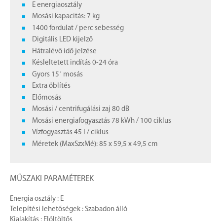
E energiaosztály
Mosási kapacitás: 7 kg
1400 fordulat / perc sebesség
Digitális LED kijelző
Hátralévő idő jelzése
Késleltetett indítás 0-24 óra
Gyors 15´ mosás
Extra öblítés
Előmosás
Mosási / centrifugálási zaj 80 dB
Mosási energiafogyasztás 78 kWh / 100 ciklus
Vízfogyasztás 45 l / ciklus
Méretek (MaxSzxMé): 85 x 59,5 x 49,5 cm
MŰSZAKI PARAMÉTEREK
Energia osztály : E
Telepítési lehetőségek : Szabadon álló
Kialakítás : Elöltöltős