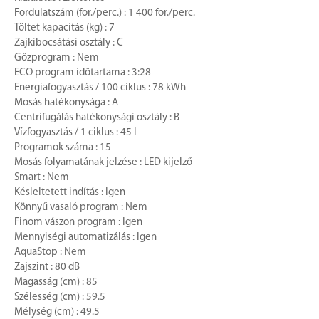
Fordulatszám (for./perc.) : 1 400 for./perc.
Töltet kapacitás (kg) : 7
Zajkibocsátási osztály : C
Gőzprogram : Nem
ECO program időtartama : 3:28
Energiafogyasztás / 100 ciklus : 78 kWh
Mosás hatékonysága : A
Centrifugálás hatékonysági osztály : B
Vízfogyasztás / 1 ciklus : 45 l
Programok száma : 15
Mosás folyamatának jelzése : LED kijelző
Smart : Nem
Késleltetett indítás : Igen
Könnyű vasaló program : Nem
Finom vászon program : Igen
Mennyiségi automatizálás : Igen
AquaStop : Nem
Zajszint : 80 dB
Magasság (cm) : 85
Szélesség (cm) : 59.5
Mélység (cm) : 49.5