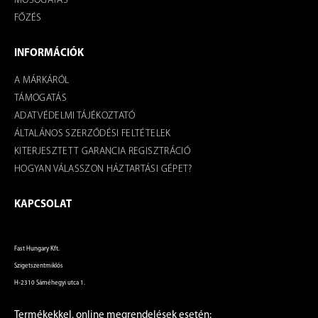
MOSOGATÁS
FŐZÉS
INFORMÁCIÓK
A MÁRKÁRÓL
TÁMOGATÁS
ADATVÉDELMI TÁJÉKOZTATÓ
ÁLTALÁNOS SZERZŐDÉSI FELTÉTELEK
KITERJESZTETT GARANCIA REGISZTRÁCIÓ
HOGYAN VÁLASSZON HÁZTARTÁSI GÉPET?
KAPCSOLAT
Fast Hungary Kft.
Szigetszentmiklós
H-2310 Sáméhegyi utca 1.
Termékekkel, online megrendelések esetén: