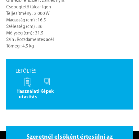
Grillező rendszer : Zárt és nyílt
Csepegtető tálca : Igen
Teljesítmény : 2 000 W
Magasság (cm) : 16.5
Szélesség (cm) : 36
Mélység (cm) : 31.5
Szín : Rozsdamentes acél
Tömeg : 4,5 kg
LETÖLTÉS
Használati
Képek
utasítás
Szeretnél elsőként értesülni az