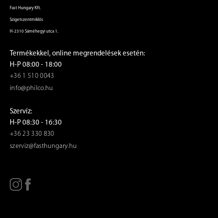
Fast Hungary Kft.
Szigetszentmiklós
H-2310 Sáméhegyi utca 1.
Termékekkel, online megrendelések esetén:
H-P 08:00 - 18:00
+36 1 510 0043
info@philco.hu
Szervíz:
H-P 08:30 - 16:30
+36 23 330 830
szerviz@fasthungary.hu