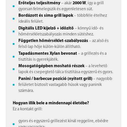
Erőteljes teljesítmény
– akár
2000 W
, így a grill
gyorsan felmelegszik és egyenletesen süt.
Bordázott és sima grill lapok
– többféle ételhez
ideális felület.
Digitális LED kijelző + időzítő
– könnyű idő- és
hőmérsékletszabályozás minden sütéshez.
Független hőmérséklet-szabályozás
– az alsó és
felső lap hője külön-külön állítható.
Tapadásmentes Xylan bevonat
– a grillezés és a
tisztítás is gyerekjáték.
Mosogatógépben mosható részek
– a levehető
lapok és csepegtető tálca tisztítása egyszerű és gyors.
Panini / barbecue pozíció (nyitott grill)
– nagyobb
felületet biztosít vastagabb húsok vagy paninik
számára.
Hogyan illik bele a mindennapi életébe?
Ez a kontakt grill:
gyors és egyszerű grillezést kínál reggelire, ebédre