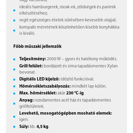
vagy vacsorára;
ideális hamburgerek, steak-ek, zöldségek és paninik
elkészítéséhez;
segít egészséges ételek sütésében kevesebb olajjal;
kompakt méretének köszönhetően kisebb konyhákba
is kiváló.
Főbb műszaki jellemzők
Teljesítmény:
2000 W – gyors és hatékony működés.
Grill felület:
bordázott és sima tapadásmentes Xylan
bevonat.
Digitális LED kijelző:
időzítő funkcióval.
Hőmérsékletszabályozás:
mindkét lap külön.
Max. hőmérséklet:
akár
230 °C-ig
.
Anyag:
rozsdamentes acél ház és tapadásmentes
grillfelületek.
Levehető, mosogatógépben mosható elemek:
igen.
Súly:
kb.
4,5 kg
.