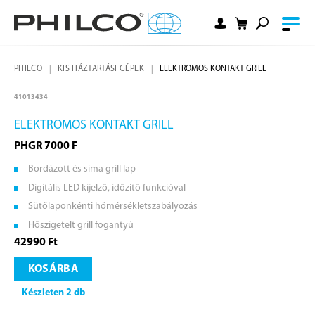
PHILCO
KIS HÁZTARTÁSI GÉPEK
ELEKTROMOS KONTAKT GRILL
41013434
ELEKTROMOS KONTAKT GRILL
PHGR 7000 F
Bordázott és sima grill lap
Digitális LED kijelző, időzítő funkcióval
Sütőlaponkénti hőmérsékletszabályozás
Hőszigetelt grill fogantyú
42990 Ft
KOSÁRBA
Készleten 2 db