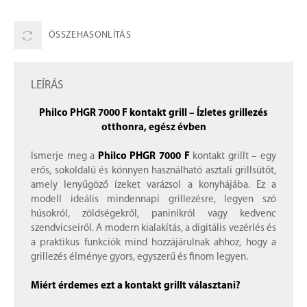
ÖSSZEHASONLÍTÁS
LEÍRÁS
Philco PHGR 7000 F kontakt grill – Ízletes grillezés
otthonra, egész évben
Ismerje meg a
Philco PHGR 7000 F
kontakt grillt – egy
erős, sokoldalú és könnyen használható asztali grillsütőt,
amely lenyűgöző ízeket varázsol a konyhájába. Ez a
modell ideális mindennapi grillezésre, legyen szó
húsokról, zöldségekről, paninikról vagy kedvenc
szendvicseiről. A modern kialakítás, a digitális vezérlés és
a praktikus funkciók mind hozzájárulnak ahhoz, hogy a
grillezés élménye gyors, egyszerű és finom legyen.
Miért érdemes ezt a kontakt grillt választani?