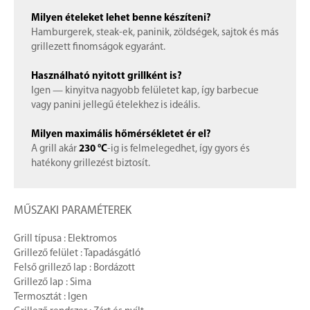
Milyen ételeket lehet benne készíteni?
Hamburgerek, steak-ek, paninik, zöldségek, sajtok és más
grillezett finomságok egyaránt.
Használható nyitott grillként is?
Igen — kinyitva nagyobb felületet kap, így barbecue
vagy panini jellegű ételekhez is ideális.
Milyen maximális hőmérsékletet ér el?
A grill akár
230 °C
-ig is felmelegedhet, így gyors és
hatékony grillezést biztosít.
MŰSZAKI PARAMÉTEREK
Grill típusa : Elektromos
Grillező felület : Tapadásgátló
Felső grillező lap : Bordázott
Grillező lap : Sima
Termosztát : Igen