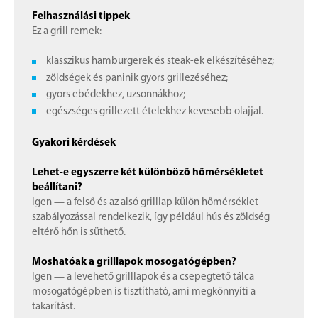
Felhasználási tippek
Ez a grill remek:
klasszikus hamburgerek és steak-ek elkészítéséhez;
zöldségek és paninik gyors grillezéséhez;
gyors ebédekhez, uzsonnákhoz;
egészséges grillezett ételekhez kevesebb olajjal.
Gyakori kérdések
Lehet-e egyszerre két különböző hőmérsékletet
beállítani?
Igen — a felső és az alsó grilllap külön hőmérséklet-
szabályozással rendelkezik, így például hús és zöldség
eltérő hőn is süthető.
Moshatóak a grilllapok mosogatógépben?
Igen — a levehető grilllapok és a csepegtető tálca
mosogatógépben is tisztítható, ami megkönnyíti a
takarítást.