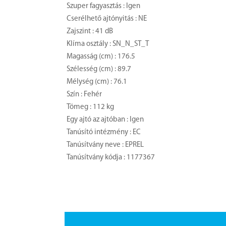
Szuper fagyasztás : Igen
Cserélhető ajtónyitás : NE
Zajszint : 41 dB
Klíma osztály : SN_N_ST_T
Magasság (cm) : 176.5
Szélesség (cm) : 89.7
Mélység (cm) : 76.1
Szín : Fehér
Tömeg : 112 kg
Egy ajtó az ajtóban : Igen
Tanúsító intézmény : EC
Tanúsítvány neve : EPREL
Tanúsítvány kódja : 1177367