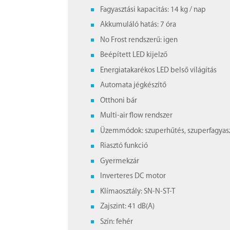
Fagyasztási kapacitás: 14 kg / nap
Akkumuláló hatás: 7 óra
No Frost rendszerű: igen
Beépített LED kijelző
Energiatakarékos LED belső világítás
Automata jégkészítő
Otthoni bár
Multi-air flow rendszer
Üzemmódok: szuperhűtés, szuperfagyas
Riasztó funkció
Gyermekzár
Inverteres DC motor
Klímaosztály: SN-N-ST-T
Zajszint: 41 dB(A)
Szín: fehér