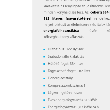
tökéletes összehangolásának eredmén
kialakítása és lenyűgöző teljesítménye ré
minden konyha dísze lesz. Az
Iceberg 334 
182 literes fagyasztótérrel
rendelkez
helyet biztosít az élelmiszerek és italok t
energiafelhasználása
révén körny
költséghatékony választás.
Hűtő típus: Side By Side
Szabadon álló kialakítás
Hűtő térfogat: 334 liter
Fagyasztó térfogat: 182 liter
E energiaosztály
Kompresszorok száma: 1
Légkeringető rendszer
Éves energiafogyasztás 318 kWh
Energiafogyasztás: 0,87 kWh/24 h