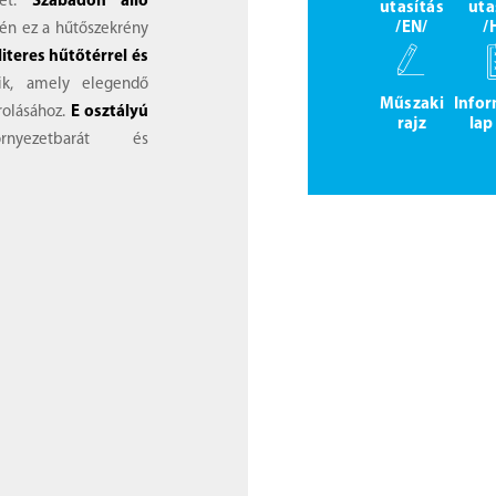
yét.
Szabadon álló
utasítás
uta
/EN/
/
vén ez a hűtőszekrény
literes hűtőtérrel és
ik, amely elegendő
Műszaki
Info
árolásához.
E osztályú
rajz
lap
ezetbarát és