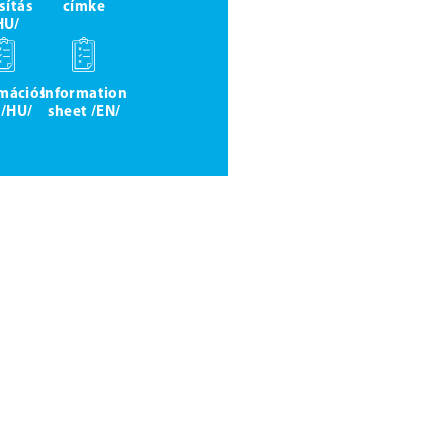
sítás
címke
HU/
rmációs
Information
 /HU/
sheet /EN/