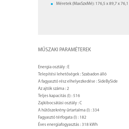
Méretek (MaxSzxMé): 176,5 x 89,7 x 76,
MŰSZAKI PARAMÉTEREK
Energia osztály : E
Telepítési lehetőségek : Szabadon álló
A fagyasztó rész elhelyezkedése : SideBySide
Az ajtók száma : 2
Teljes kapacitás (l) : 516
Zajkibocsátási osztály : C
A hűtőszekrény űrtartalma (l) : 334
Fagyasztó térfogata (l) : 182
Éves energiafogyasztás : 318 kWh