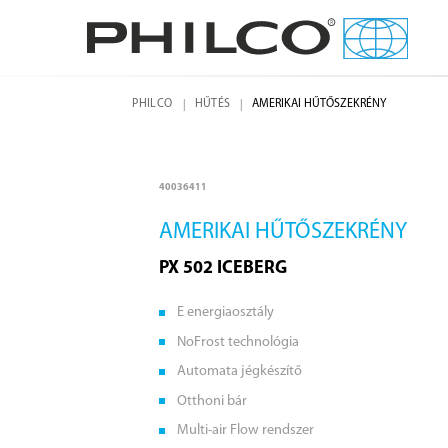
PHILCO
HŰTÉS
AMERIKAI HŰTŐSZEKRÉNY
40036411
AMERIKAI HŰTŐSZEKRÉNY
PX 502 ICEBERG
E energiaosztály
NoFrost technológia
Automata jégkészítő
Otthoni bár
Multi-air Flow rendszer