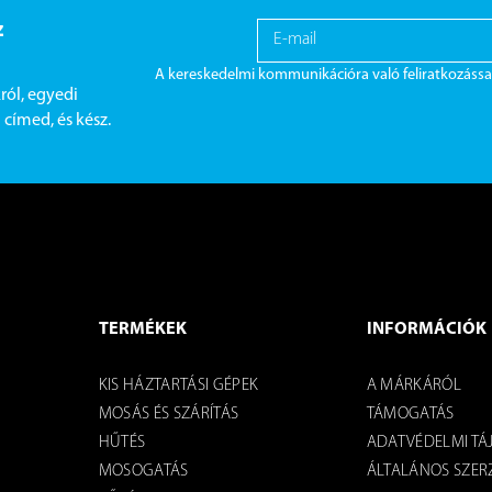
z
A kereskedelmi kommunikációra való feliratkozássa
ról, egyedi
címed, és kész.
TERMÉKEK
INFORMÁCIÓK
KIS HÁZTARTÁSI GÉPEK
A MÁRKÁRÓL
MOSÁS ÉS SZÁRÍTÁS
TÁMOGATÁS
HŰTÉS
ADATVÉDELMI TÁ
MOSOGATÁS
ÁLTALÁNOS SZERZ