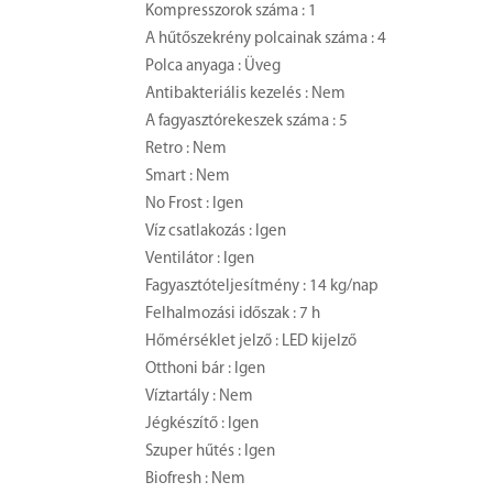
Kompresszorok száma : 1
A hűtőszekrény polcainak száma : 4
Polca anyaga : Üveg
Antibakteriális kezelés : Nem
A fagyasztórekeszek száma : 5
Retro : Nem
Smart : Nem
No Frost : Igen
Víz csatlakozás : Igen
Ventilátor : Igen
Fagyasztóteljesítmény : 14 kg/nap
Felhalmozási időszak : 7 h
Hőmérséklet jelző : LED kijelző
Otthoni bár : Igen
Víztartály : Nem
Jégkészítő : Igen
Szuper hűtés : Igen
Biofresh : Nem